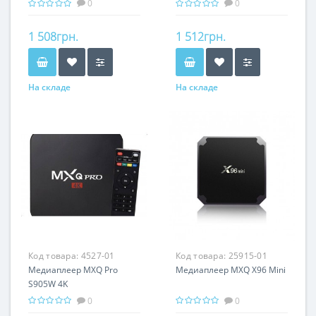
Miracast AirPlay
Miracast AirPlay
0
0
PX/WFDisplayDongle
PX/WFDisplayDongle
1 508грн.
1 512грн.
На складе
На складе
Код товара:
4527-01
Код товара:
25915-01
Медиаплеер MXQ Pro
Медиаплеер MXQ X96 Mini
S905W 4K
0
0