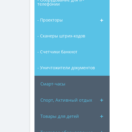
телефонии
- Проекторы
- Сканеры штрих-кодов
- Счетчики банкнот
- Уничтожители документов
Смарт-часы
Спорт, Активный отдых
Товары для детей