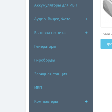
Аккумуляторы для ИБП
Аудио, Видео, Фото
Бытовая техника
В этой 
Про
Генераторы
Гироборды
Зарядная станция
ИБП
Компьютеры