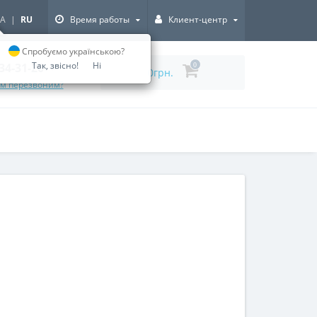
A
|
RU
Время работы
Клиент-центр
Спробуємо українською?
Так, звісно!
Ні
334-31-20
0
0грн.
ам перезвоним?