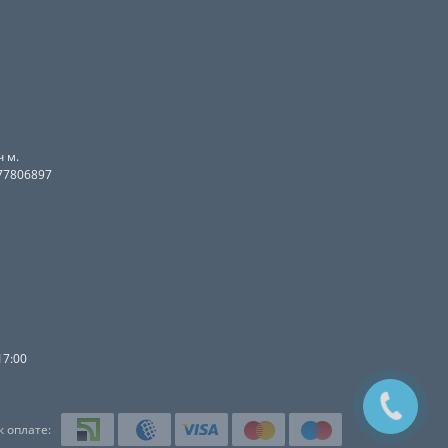
 м.
077806897
17:00
 оплате: