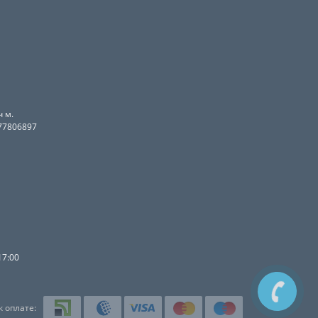
 м.
077806897
17:00
 оплате: