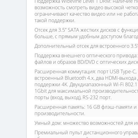
Поддержка Widevine Level 1 DRM:
наличие по
возможность смотреть видео высокой чет
ограничивают качество видео или не работ
такой поддержки.
Отсек для 3.5” SATA жестких дисков с функци
больше, с прямым удобным доступом благод
Дополнительный отсек для встроенного 3.5”
Поддержка внешнего оптического привода:
файлов и образов BD/DVD с оптических дис
Расширенная коммутация:
порт USB Type-C, 
встроенный Bluetooth 4.х, два HDMI-выхода
поддержки 4K. Двухдиапазонный Wi-Fi 802.11
1Gbit для максимальной производительно
порты (вход, выход), RS-232 порт.
Расширенная память:
16 GB флэш-памяти и
производительности.
Умный дом:
множество возможностей для ин
Премиальный пульт дистанционного управ