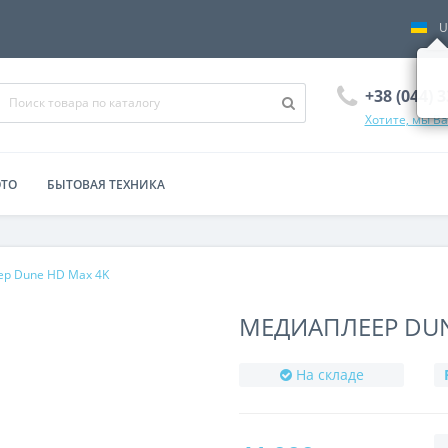
U
+38 (044) 
Хотите, мы В
ОТО
БЫТОВАЯ ТЕХНИКА
р Dune HD Max 4K
МЕДИАПЛЕЕР DUN
На складе