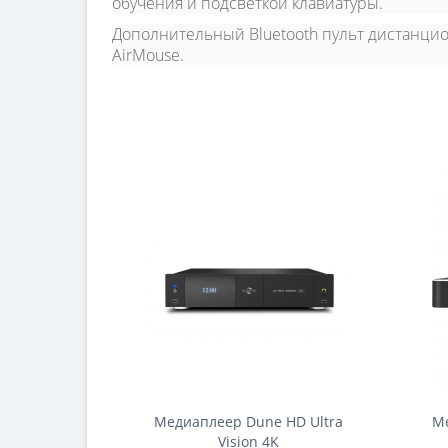
обучения и подсветкой клавиатуры.
Дополнительный Bluetooth пульт дистанци
AirMouse.
Медиаплеер Dune HD Ultra
Ме
Vision 4K