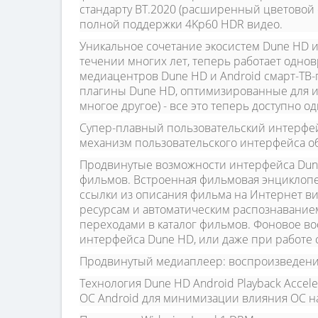
стандарту BT.2020 (расширенный цветовой 
полной поддержки 4Kp60 HDR видео.
Уникальное сочетание экосистем Dune HD и
течении многих лет, теперь работает одно
медиацентров Dune HD и Android смарт-ТВ
плагины Dune HD, оптимизированные для ис
многое другое) - все это теперь доступно 
Супер-плавный пользовательский интерфе
механизм пользовательского интерфейса об
Продвинутые возможности интерфейса Dun
фильмов. Встроенная фильмовая энциклоп
ссылки из описания фильма на Интернет в
ресурсам и автоматическим распознавание
переходами в каталог фильмов. Фоновое во
интерфейса Dune HD, или даже при работе 
Продвинутый медиаплеер:
воспроизведение 
Технология Dune HD Android Playback Acceler
ОС Android для минимизации влияния ОС на