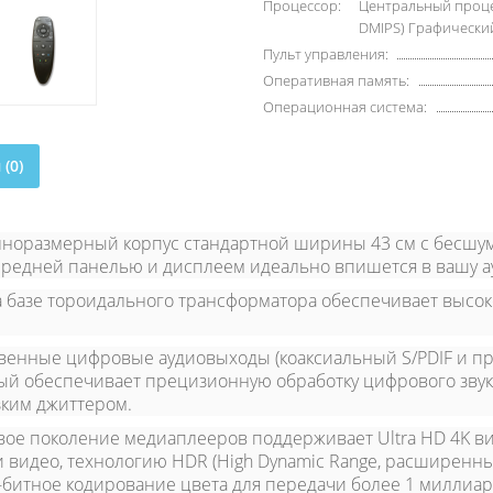
Процессор:
Центральный процесс
DMIPS) Графический
Пульт управления:
Оперативная память:
Операционная система:
(0)
норазмерный корпус стандартной ширины 43 см с бесшу
едней панелью и дисплеем идеально впишется в вашу ау
а базе тороидального трансформатора обеспечивает высо
венные цифровые аудиовыходы (коаксиальный S/PDIF и про
ый обеспечивает прецизионную обработку цифрового звук
зким джиттером.
ое поколение медиаплееров поддерживает Ultra HD 4K ви
и видео, технологию HDR (High Dynamic Range, расширенн
0-битное кодирование цвета для передачи более 1 миллиар