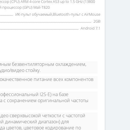
ор (CPU) ARM 4-core Cortex A53 up to 1.5 GHz (13800
 процессор (GPU) Mali-T820
ИК-пульт обучаемый,Bluetooth-пульт с AirMouse
2GB
Android 7.1
мным безвентиляторным охлаждением,
дио/видео стойку.
кокачественное питание всех компонентов
фессиональный I2S-E) на базе
а с сохранением оригинальной частоты
део сверхвысокой четкости с частотой
ый динамический диапазон) для
да цветов, цветовое кодирование по