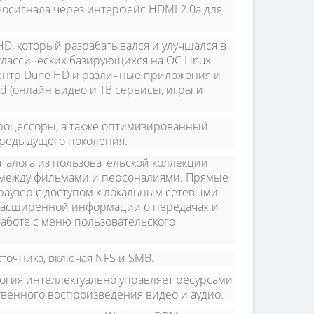
еосигнала через интерфейс HDMI 2.0a для
D, который разрабатывался и улучшался в
классических базирующихся на ОС Linux
центр Dune HD и различные приложения и
 (онлайн видео и ТВ сервисы, игры и
оцессоры, а также оптимизированный
предыдущего поколения.
аталога из пользовательской коллекции
 между фильмами и персоналиями. Прямые
аузер с доступом к локальным сетевыми
 расширенной информации о передачах и
работе с меню пользовательского
сточника, включая NFS и SMB.
огия интеллектуально управляет ресурсами
твенного воспроизведения видео и аудио.