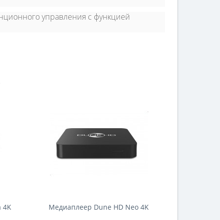
анционного управления с функцией
a 4K
Медиаплеер Dune HD Neo 4K
Медиапле