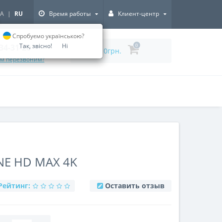
A
|
RU
Время работы
Клиент-центр
Спробуємо українською?
Так, звісно!
Ні
334-31-20
0
0грн.
ам перезвоним?
E HD MAX 4K
Рейтинг:
Оставить отзыв