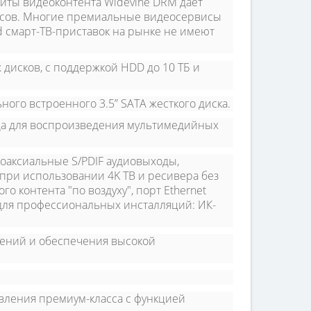
иты видеоконтента Widevine DRM дает
исов. Многие премиальные видеосервисы
d смарт-ТВ-приставок на рынке не имеют
 дисков, с поддержкой HDD до 10 ТБ и
ого встроенного 3.5” SATA жесткого диска.
а для воспроизведения мультимедийных
 коаксиальные S/PDIF аудиовыходы,
 при использовании 4K ТВ и ресивера без
о контента "по воздуху", порт Ethernet
для профессиональных инсталляций: ИК-
жений и обеспечения высокой
вления премиум-класса с функцией