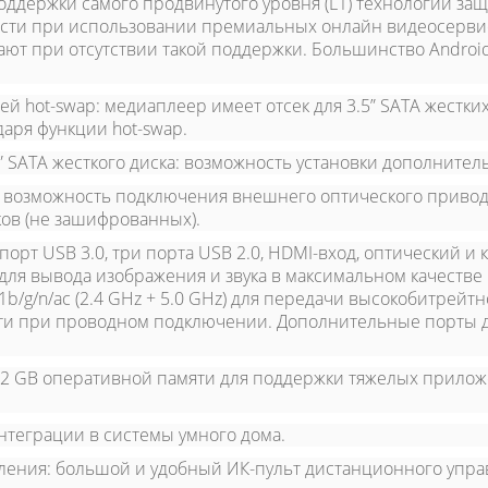
ддержки самого продвинутого уровня (L1) технологии защ
кости при использовании премиальных онлайн видеосерв
ают при отсутствии такой поддержки. Большинство Androi
ей hot-swap:
медиаплеер имеет отсек для 3.5” SATA жестких
аря функции hot-swap.
 SATA жесткого диска:
возможность установки дополнительн
возможность подключения внешнего оптического привод
ков (не зашифрованных).
порт USB 3.0, три порта USB 2.0, HDMI-вход, оптический и
 для вывода изображения и звука в максимальном качестве
b/g/n/ac (2.4 GHz + 5.0 GHz) для передачи высокобитрейтног
сти при проводном подключении. Дополнительные порты 
 2 GB оперативной памяти для поддержки тяжелых прило
теграции в системы умного дома.
ления:
большой и удобный ИК-пульт дистанционного упра