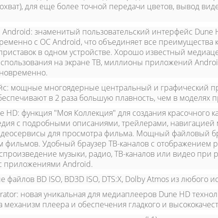
охват), для еще более точной передачи цветов, вывод вид
 Android:
знаменитый пользовательский интерфейс Dune H
временно с ОС Android, что объединяет все преимущества 
-приставок в одном устройстве. Хорошо известный медиа
пользования на экране ТВ, миллионы приложений Android
одновременно.
йс:
мощные многоядерные центральный и графический пр
еспечивают в 2 раза большую плавность, чем в моделях 
e HD:
функция "Моя Коллекция" для создания красочного к
едия с подробными описаниями, трейлерами, навигацией
идеосервисы для просмотра фильма. Мощный файловый бр
м фильмов. Удобный браузер ТВ-каналов с отображением
спроизведение музыки, радио, ТВ-каналов или видео при 
с приложениями Android.
файлов BD ISO, BD3D ISO, DTS:X, Dolby Atmos из любого и
ator:
новая уникальная для медиаплееров Dune HD технол
 механизм плеера и обеспечения гладкого и высококачес