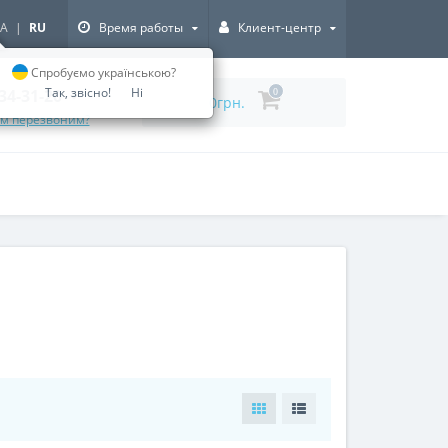
A
|
RU
Время работы
Клиент-центр
Спробуємо українською?
Так, звісно!
Ні
334-31-20
0
0грн.
ам перезвоним?