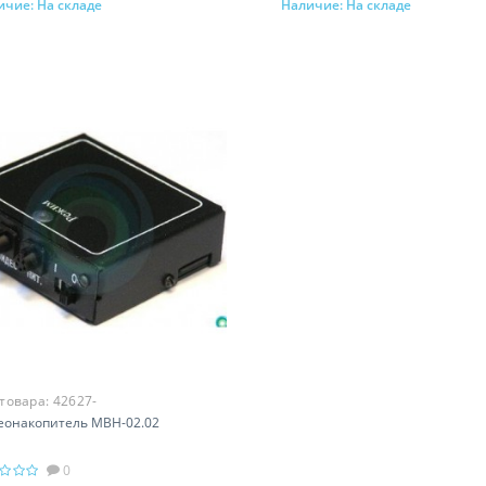
ичие:
На складе
Наличие:
На складе
В корзину
В корзину
 товара:
42627-
еонакопитель МВН-02.02
0