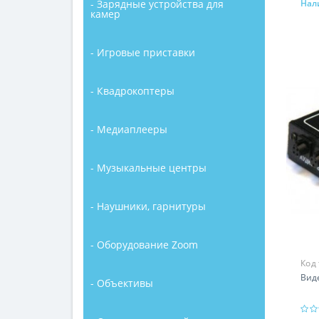
- Зарядные устройства для
Нал
камер
- Игровые приставки
- Квадрокоптеры
- Медиаплееры
- Музыкальные центры
- Наушники, гарнитуры
- Оборудование Zoom
Код
Вид
- Объективы