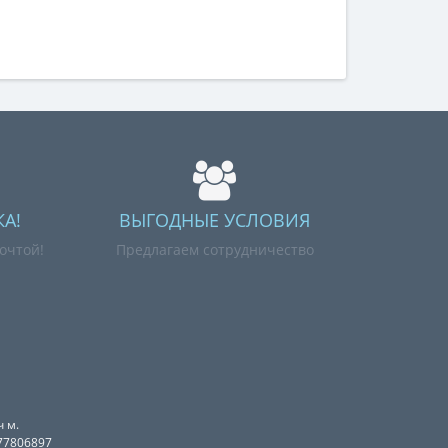
А!
ВЫГОДНЫЕ УСЛОВИЯ
очтой!
Предлагаем сотрудничество
 м.
077806897