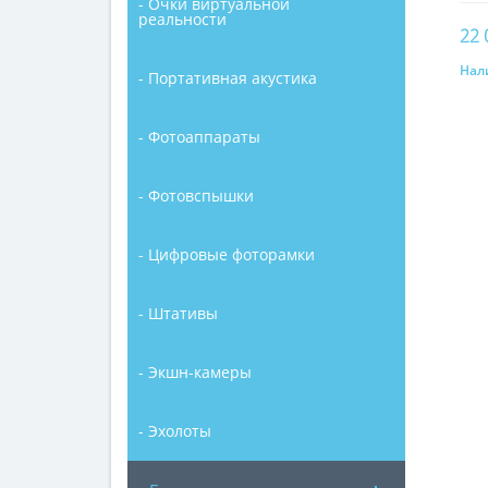
- Очки виртуальной
реальности
22 
Нал
- Портативная акустика
- Фотоаппараты
- Фотовспышки
- Цифровые фоторамки
- Штативы
- Экшн-камеры
- Эхолоты