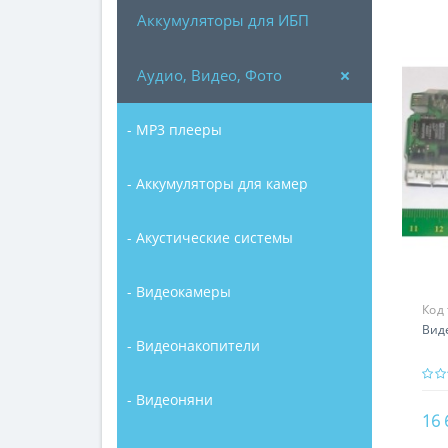
Аккумуляторы для ИБП
Аудио, Видео, Фото
- MP3 плееры
- Аккумуляторы для камер
- Акустические системы
- Видеокамеры
Код
Вид
- Видеонакопители
- Видеоняни
16 