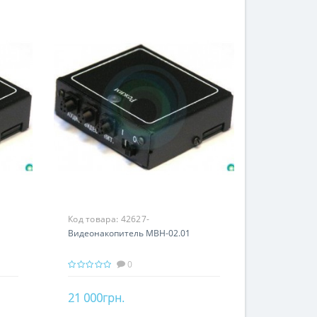
Код товара:
42627-
Видеонакопитель МВН-02.01
0
21 000грн.