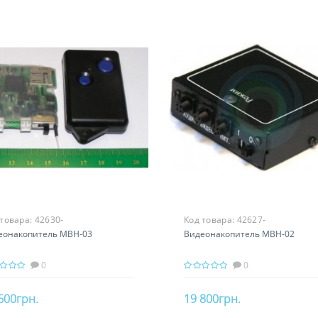
 товара:
42630-
Код товара:
42627-
еонакопитель МВН-03
Видеонакопитель МВН-02
0
0
600грн.
19 800грн.