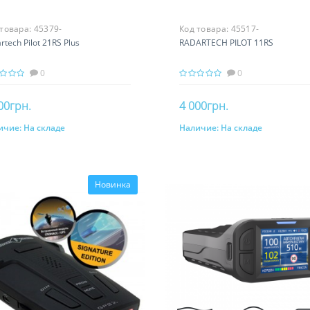
 товара:
45379-
Код товара:
45517-
rtech Pilot 21RS Plus
RADARTECH PILOT 11RS
0
0
00грн.
4 000грн.
ичие:
На складе
Наличие:
На складе
В корзину
В корзину
Новинка