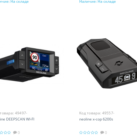
ичие:
На складе
Наличие:
На складе
В корзину
В корзину
 товара:
49497-
Код товара:
49557-
ine DEEPSCAN WI-FI
neoline x-cop 6200s
0
0