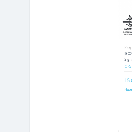
Код
iBOX
Sign
15 
Нал