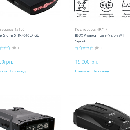
 товара:
45495-
Код товара:
49717-
et Storm STR-7040EX GL
iBOX Phantom LaserVision WiFi
Signature
0
0
00грн.
19 000грн.
ичие:
На складе
Наличие:
На складе
В корзину
В корзину