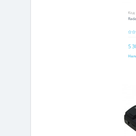
Код
Rada
5 3
Нал