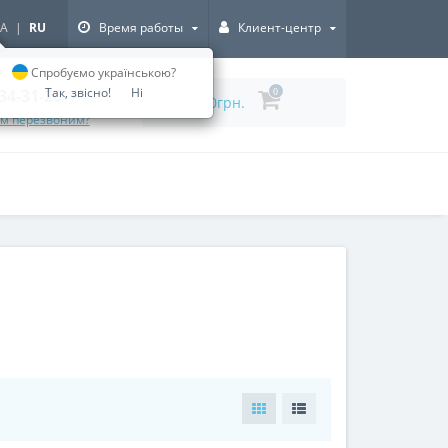
A
|
RU
Время работы
Клиент-центр
Спробуємо українською?
Так, звісно!
Ні
334-31-20
0
0грн.
ам перезвоним?