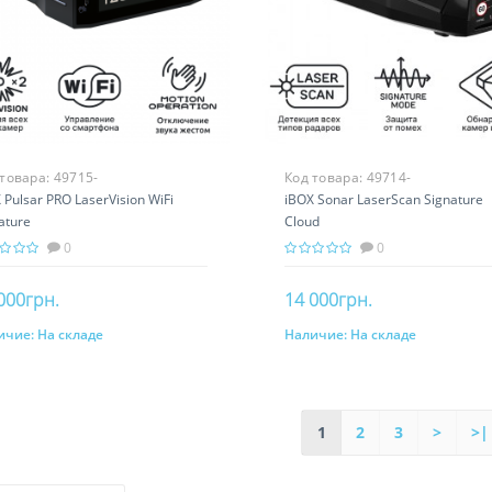
 товара:
49715-
Код товара:
49714-
 Pulsar PRO LaserVision WiFi
iBOX Sonar LaserScan Signature
ature
Cloud
0
0
000грн.
14 000грн.
ичие:
На складе
Наличие:
На складе
В корзину
В корзину
1
2
3
>
>|