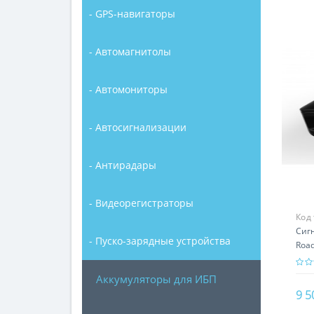
- GPS-навигаторы
- Автомагнитолы
- Автомониторы
- Автосигнализации
- Антирадары
- Видеорегистраторы
Код
Сиг
- Пуско-зарядные устройства
Road
Аккумуляторы для ИБП
9 5