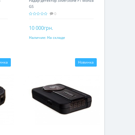
n
Радар-детектор SilverStone F1 Monza
GS
0
10 000грн.
Наличие:
На складе
В корзину
инка
Новинка