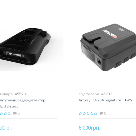
 товара:
45570-
Код товара:
45702-
натурный радар-детектор
Artway RD-204 Signature + GPS
gid Detect
0
0
00грн.
6 000грн.