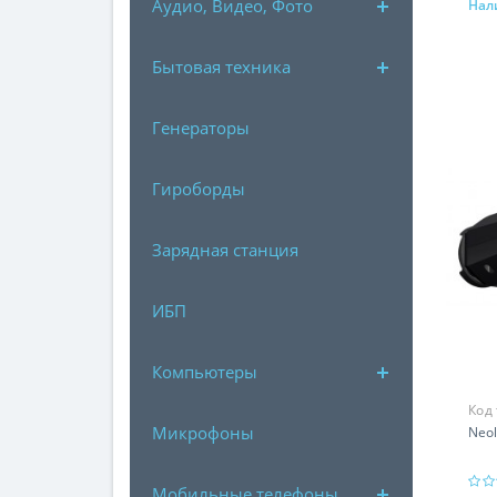
Аудио, Видео, Фото
Нал
Бытовая техника
Генераторы
Гироборды
Зарядная станция
ИБП
Компьютеры
Код
Микрофоны
Neol
Мобильные телефоны