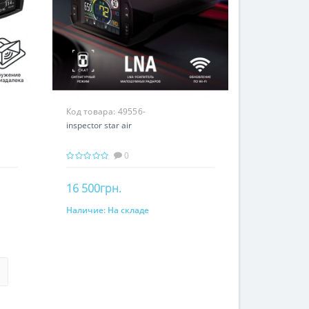
Код товара:
49556-
inspector star air
0
16 500грн.
Наличие:
На складе
В корзину