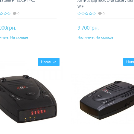
erStone F1 SOCHI PRO
Антирадар iBOX ONE LaserVisio
WiFi
0
0
000грн.
9 700грн.
ичие:
На складе
Наличие:
На складе
В корзину
В корзину
Новинка
Нов