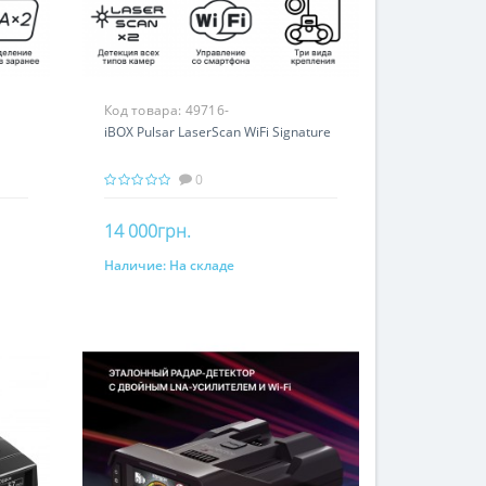
Код товара:
49716-
iBOX Pulsar LaserScan WiFi Signature
0
14 000грн.
Наличие:
На складе
В корзину