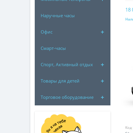
18 
Наручные часы
Нал
Офис
Смарт-часы
Спорт, Активный отдых
Товары для детей
Торговое оборудование
Код