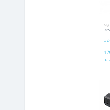
Код
Stre
4 7
Нал