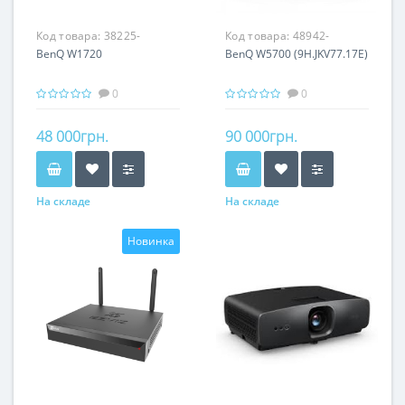
Код товара:
38225-
Код товара:
48942-
BenQ W1720
BenQ W5700 (9H.JKV77.17E)
0
0
48 000грн.
90 000грн.
На складе
На складе
Новинка