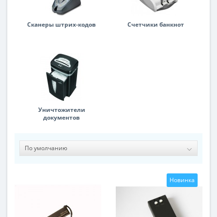
Сканеры штрих-кодов
Счетчики банкнот
Уничтожители
документов
Новинка