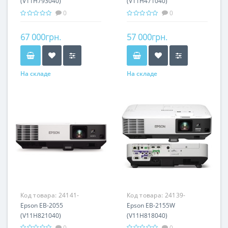
(V11H793040)
(V11H471040)
0
0
67 000грн.
57 000грн.
На складе
На складе
Код товара:
24141-
Код товара:
24139-
Epson EB-2055
Epson EB-2155W
(V11H821040)
(V11H818040)
0
0