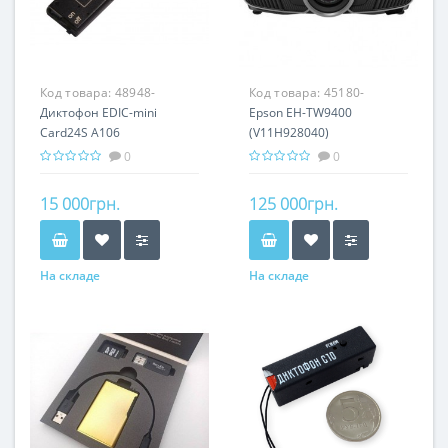
Код товара:
48948-
Код товара:
45180-
Диктофон EDIC-mini
Epson EH-TW9400
Card24S A106
(V11H928040)
0
0
15 000грн.
125 000грн.
На складе
На складе