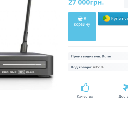
27 000грн.
Купить 
В
корзину
Производитель:
Dune
Код товара:
49518-
Качество
Дост