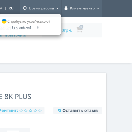
A
|
RU
Время работы
Клиент-центр
Спробуємо українською?
Так, звісно!
Ні
334-31-20
0
0грн.
ам перезвоним?
 8K PLUS
Рейтинг:
Оставить отзыв