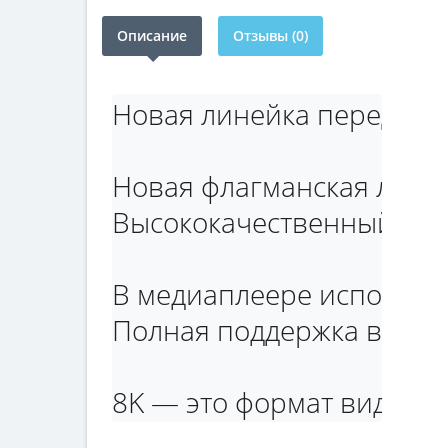
Описание
Отзывы (0)
Новая линейка передовы
Новая флагманская линей
Высококачественный меди
В медиаплеере используе
Полная поддержка видео 
8K — это формат видео с