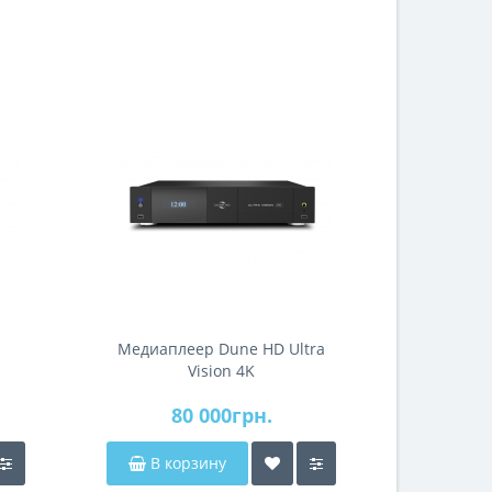
Медиаплеер Dune HD Ultra
Медиапл
Vision 4K
80 000грн.
2
В корзину
В к