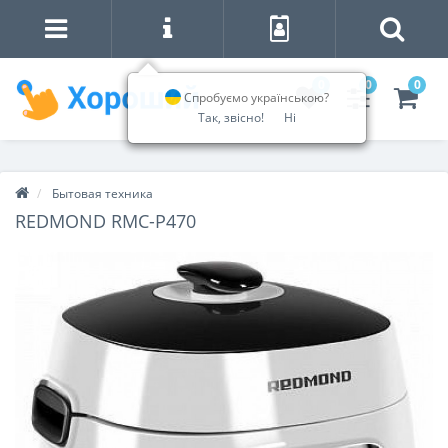
0
0
0
Спробуємо українською?
Так, звісно!
Ні
Бытовая техника
REDMOND RMC-P470