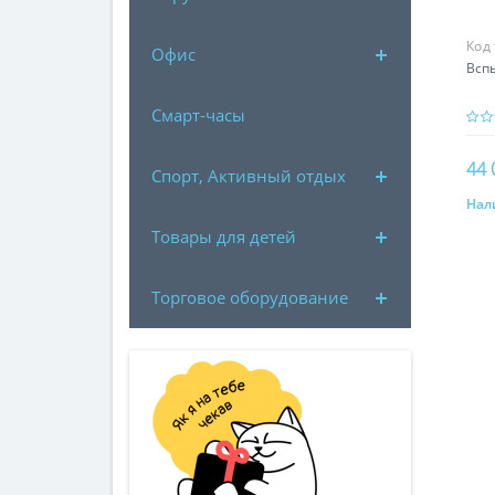
Код
Офис
Всп
Смарт-часы
44 
Спорт, Активный отдых
Нал
Товары для детей
Торговое оборудование