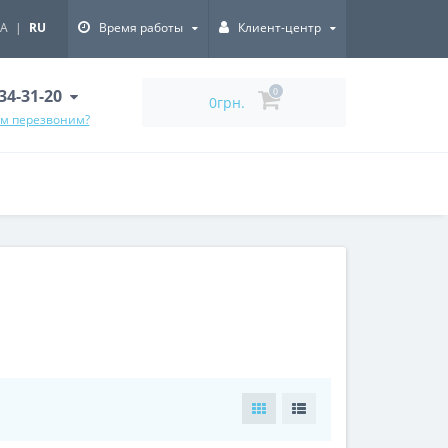
A
|
RU
Время работы
Клиент-центр
334-31-20
0
0грн.
ам перезвоним?