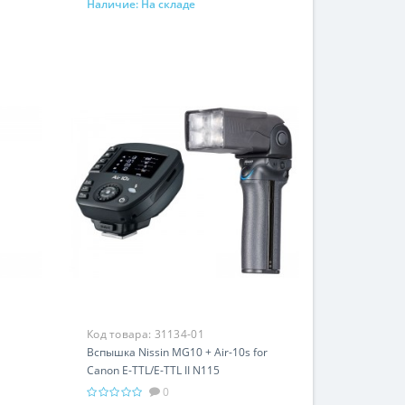
Наличие:
На складе
В корзину
Код товара:
31134-01
Вспышка Nissin MG10 + Air-10s for
Canon E-TTL/E-TTL II N115
0