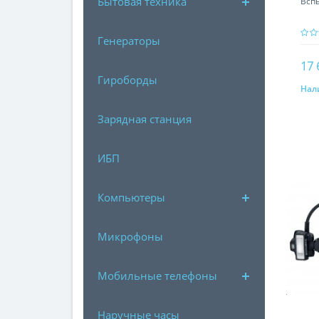
Бытовая техника
Вспы
Генераторы
17 
Гироборды
Нал
Зарядная станция
ИБП
Компьютеры
Микрофоны
Мобильные телефоны
Наручные часы