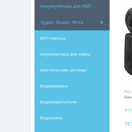
Аккумуляторы для ИБП
Аудио, Видео, Фото
- MP3 плееры
- Аккумуляторы для камер
- Акустические системы
- Видеокамеры
Код
Niko
- Видеонакопители
- Видеоняни
19 