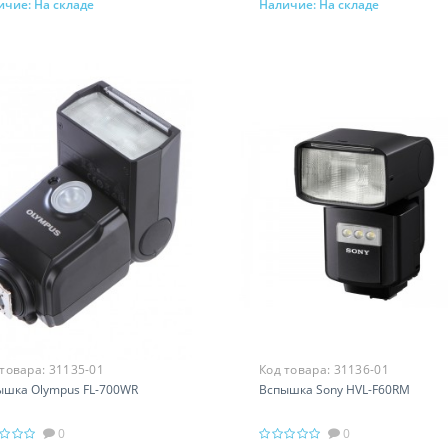
ичие:
На складе
Наличие:
На складе
В корзину
В корзину
 товара:
31135-01
Код товара:
31136-01
ышка Olympus FL-700WR
Вспышка Sony HVL-F60RM
0
0