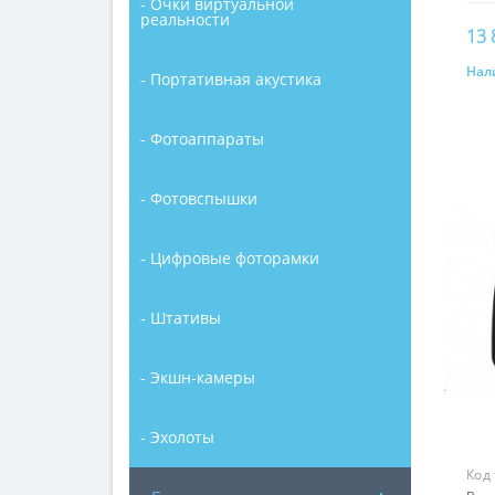
- Очки виртуальной
реальности
13 
Нал
- Портативная акустика
- Фотоаппараты
- Фотовспышки
- Цифровые фоторамки
- Штативы
- Экшн-камеры
- Эхолоты
Код