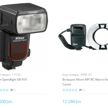
 товара:
17732-
Код товара:
4995-01
n Speedlight SB-910
Вспышка Nissin MF18C Macro fo
Canon
0
0
500грн.
12 246грн.