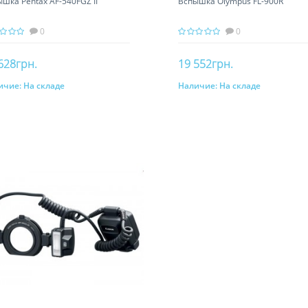
шка Pentax AF-540FGZ II
Вспышка Olympus FL-900R
0
0
628грн.
19 552грн.
ичие:
На складе
Наличие:
На складе
В корзину
В корзину