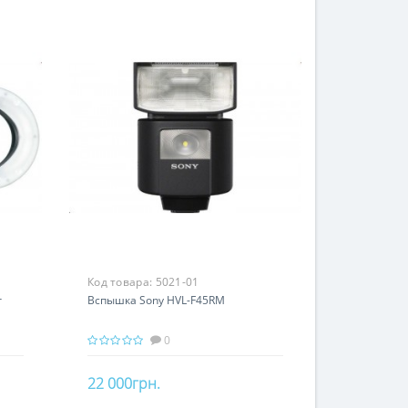
Код товара:
5021-01
r
Вспышка Sony HVL-F45RM
0
22 000грн.