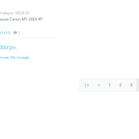
 товара:
5028-01
ышка Canon MT-26EX-RT
0
000грн.
ичие:
На складе
В корзину
|<
<
1
2
3