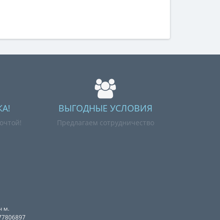
А!
ВЫГОДНЫЕ УСЛОВИЯ
очтой!
Предлагаем сотрудничество
 м.
077806897