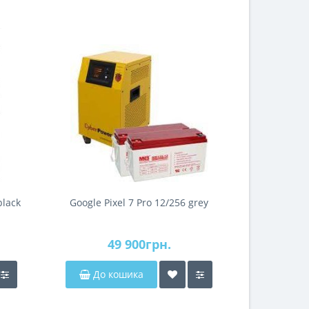
black
Google Pixel 7 Pro 12/256 grey
Google Pix
49 900грн.
4
До кошика
До 