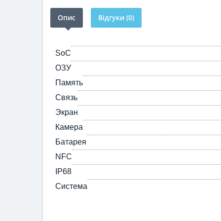
Опис
Відгуки (0)
SoC
ОЗУ
Память
Связь
Экран
Камера
Батарея
NFC
IP68
Система