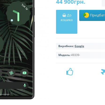
44 900грн.
Придбати
До
кошика
Виробник:
Google
Модель:
49339-