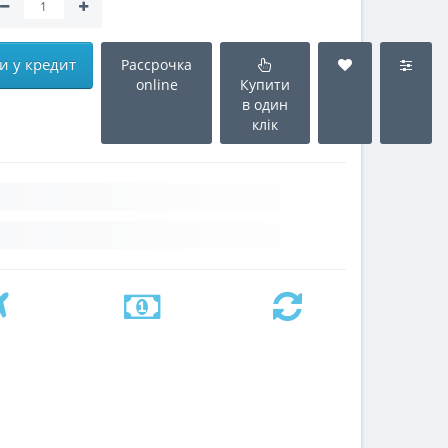
 у кредит
Рассрочка
online
Купити
в один
клік