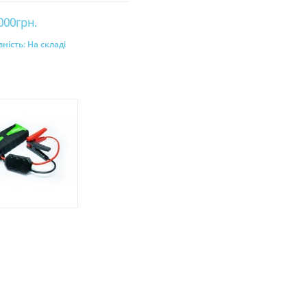
000грн.
ність:
На складі
До кошика