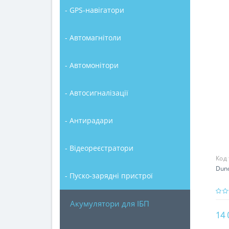
- GPS-навігатори
- Автомагнітоли
- Автомонітори
- Автосигналізації
- Антирадари
- Відеореєстратори
Код
Duno
- Пуско-зарядні пристрої
Акумулятори для ІБП
14 