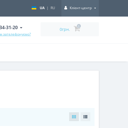
UA
|
RU
Клієнт-центр
334-31-20
0
0грн.
ам зателефонуємо?