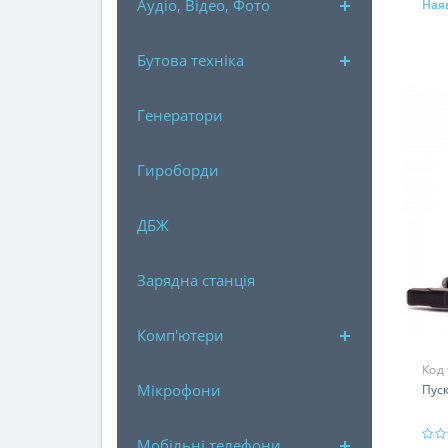
Аудіо, Відео, Фото
Наяв
Бутова техніка
Генератори
Гироборди
ДБЖ
Зарядна станція
Комп'ютери
Код
Мікрофони
Пус
Мобільні телефони