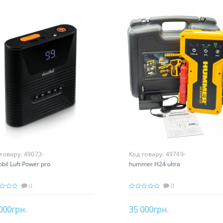
 товару:
49073-
Код товару:
49749-
bil Luft Power pro
hummer H24 ultra
0
0
000грн.
35 000грн.