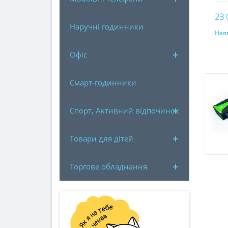
23 
Наручні годинники
Наяв
Офіс
Смарт-годинники
Спорт, Активний відпочинок
Товари для дітей
Торгове обладнання