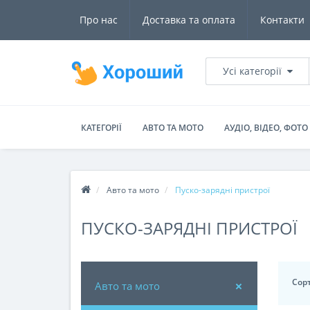
Про нас
Доставка та оплата
Контакти
Усі категорії
КАТЕГОРІЇ
АВТО ТА МОТО
АУДІО, ВІДЕО, ФОТО
Авто та мото
Пуско-зарядні пристрої
ПУСКО-ЗАРЯДНІ ПРИСТРОЇ
Сорт
Авто та мото