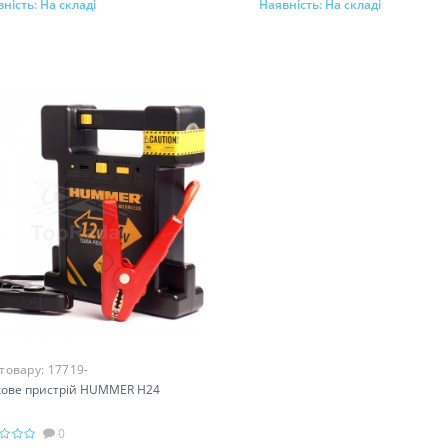
ність:
На складі
Наявність:
На складі
До кошика
До кошика
 товару:
17719-
кове пристрій HUMMER H24
0