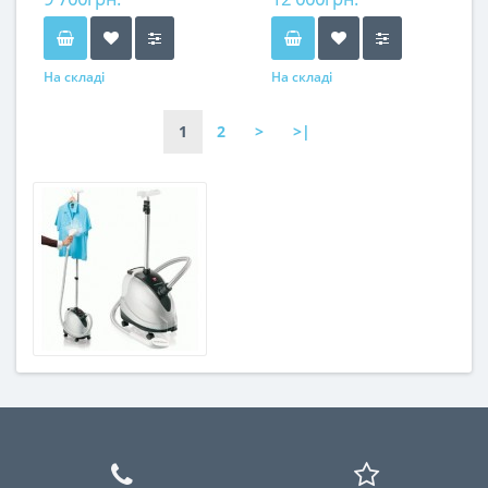
На складі
На складі
1
2
>
>|