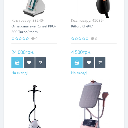
Код товару:
38240-
Код товару:
45639-
Отпариватель Runzel PRO-
Kitfort КТ-947
300 TurboSteam
Професійна парова
0
0
станція
24 000грн.
4 500грн.
На складі
На складі