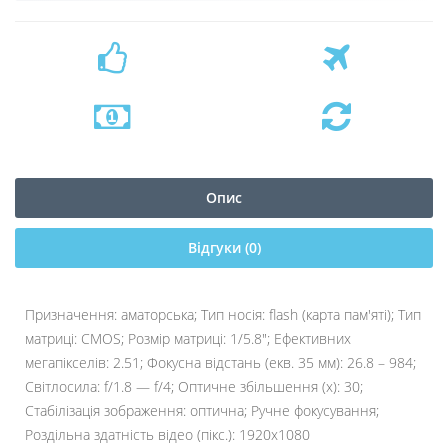
Опис
Відгуки (0)
Призначення: аматорська; Тип носія: flash (карта пам'яті); Тип
матриці: CMOS; Розмір матриці: 1/5.8"; Ефективних
мегапікселів: 2.51; Фокусна відстань (екв. 35 мм): 26.8 – 984;
Світлосила: f/1.8 — f/4; Оптичне збільшення (х): 30;
Стабілізація зображення: оптична; Ручне фокусування;
Роздільна здатність відео (пікс.): 1920x1080