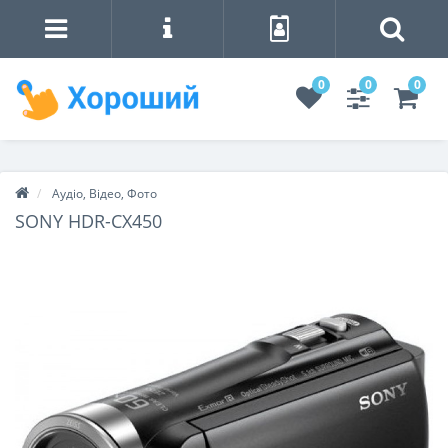
0
0
0
Аудіо, Відео, Фото
SONY HDR-CX450