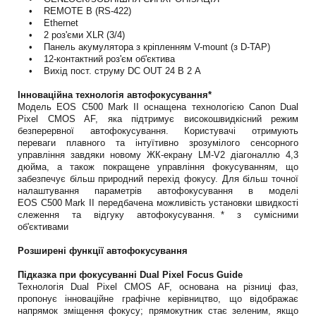
• REMOTE B (RS-422)
• Ethernet
• 2 роз'єми XLR (3/4)
• Панель акумулятора з кріпленням V-mount (з D-TAP)
• 12-контактний роз'єм об'єктива
• Вихід пост. струму DC OUT 24 В 2 А
Інноваційна технологія автофокусування*
Модель EOS C500 Mark II оснащена технологією Canon Dual
Pixel CMOS AF, яка підтримує високошвидкісний режим
безперервної автофокусування. Користувачі отримують
переваги плавного та інтуїтивно зрозумілого сенсорного
управління завдяки новому ЖК-екрану LM-V2 діагоналлю 4,3
дюйма, а також покращене управління фокусуванням, що
забезпечує більш природний перехід фокусу. Для більш точної
налаштування параметрів автофокусування в моделі
EOS C500 Mark II передбачена можливість установки швидкості
слеження та відгуку автофокусування. * з сумісними
об'єктивами
Розширені функції автофокусування
Підказка при фокусуванні Dual Pixel Focus Guide
Технологія Dual Pixel CMOS AF, основана на різниці фаз,
пропонує інноваційне графічне керівництво, що відображає
напрямок зміщення фокусу; прямокутник стає зеленим, якщо