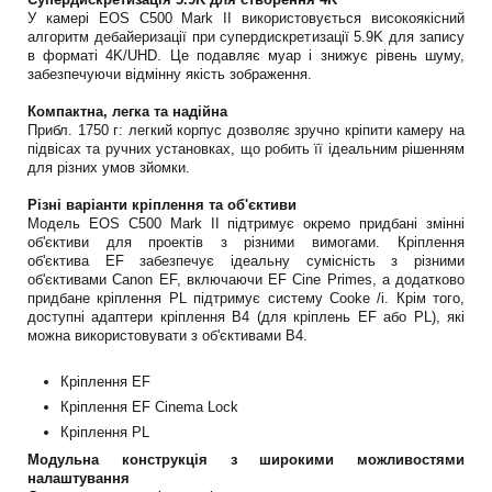
У камері EOS C500 Mark II використовується високоякісний
алгоритм дебайеризації при супердискретизації 5.9K для запису
в форматі 4K/UHD. Це подавляє муар і знижує рівень шуму,
забезпечуючи відмінну якість зображення.
Компактна, легка та надійна
Прибл. 1750 г: легкий корпус дозволяє зручно кріпити камеру на
підвісах та ручних установках, що робить її ідеальним рішенням
для різних умов зйомки.
Різні варіанти кріплення та об'єктиви
Модель EOS C500 Mark II підтримує окремо придбані змінні
об'єктиви для проектів з різними вимогами. Кріплення
об'єктива EF забезпечує ідеальну сумісність з різними
об'єктивами Canon EF, включаючи EF Cine Primes, а додатково
придбане кріплення PL підтримує систему Cooke /i. Крім того,
доступні адаптери кріплення B4 (для кріплень EF або PL), які
можна використовувати з об'єктивами B4.
Кріплення EF
Кріплення EF Cinema Lock
Кріплення PL
Модульна конструкція з широкими можливостями
налаштування