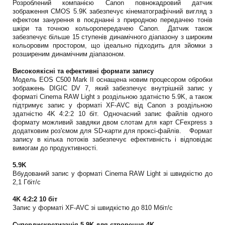
Розроблений компанією Canon повнокадровий датчик
зображення CMOS 5.9K забезпечує кінематографічний вигляд з
ефектом занурення в поєднанні з природною передачею тонів
шкіри та точною кольоропередачею Canon. Датчик також
забезпечує більше 15 ступенів динамічного діапазону з широким
кольоровим простором, що ідеально підходить для зйомки з
розширеним динамічним діапазоном.
Високоякісні та ефективні формати запису
Модель EOS C500 Mark II оснащена новим процесором обробки
зображень DIGIC DV 7, який забезпечує внутрішній запис у
форматі Cinema RAW Light з роздільною здатністю 5.9K, а також
підтримує запис у форматі XF-AVC від Canon з роздільною
здатністю 4K 4:2:2 10 біт. Одночасний запис файлів одного
формату можливий завдяки двом слотам для карт CFexpress з
додатковим роз'ємом для SD-карти для проксі-файлів. Формат
запису в кілька потоків забезпечує ефективність і відповідає
вимогам до продуктивності.
5.9K
Вбудований запис у форматі Cinema RAW Light зі швидкістю до
2,1 Гбіт/с
4K 4:2:2 10 біт
Запис у форматі XF-AVC зі швидкістю до 810 Мбіт/с
Супердискретизація 5.9K для створення 4K