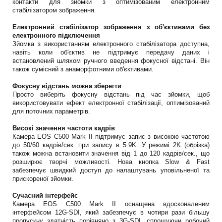
контакти для зйомки з оптимізованим електронним
стабілізатором зображення.
Електронний стабілізатор зображення з об'єктивами без
електронного підключення
Зйомка з використанням електронного стабілізатора доступна,
навіть коли об'єктив не підтримує передачу даних і
встановлений шляхом ручного введення фокусної відстані. Він
також сумісний з анаморфотними об'єктивами.
Фокусну відстань можна зберегти
Просто виберіть фокусну відстань під час зйомки, щоб
використовувати ефект електронної стабілізації, оптимізований
для поточних параметрів.
Високі значення частоти кадрів
Камера EOS C500 Mark II підтримує запис з високою частотою
до 50/60 кадрів/сек. при запису в 5.9K. У режимі 2K (обрізка)
також можна встановити значення від 1 до 120 кадрів/сек., що
розширює творчі можливості. Нова кнопка Slow & Fast
забезпечує швидкий доступ до налаштувань уповільненої та
прискореної зйомки.
Сучасний інтерфейс
Камера EOS C500 Mark II оснащена вдосконаленим
інтерфейсом 12G-SDI, який забезпечує в чотири рази більшу
пропускну здатність порівняно з 3G-SDI, спрощуючи робочий