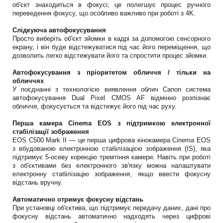
об'єкт знаходиться в фокусі; це полегшує процес ручного
переведення фокусу, що особливо важливо при роботі з 4K.
Слідкуюча автофокусування
Просто виберіть об'єкт зйомки в кадрі за допомогою сенсорного
екрану, і він буде відстежуватися під час його переміщення, що
дозволить легко відстежувати його та спростити процес зйомки.
Автофокусування з пріоритетом обличчя / тільки на
обличчях
У поєднанні з технологією виявлення облич Canon система
автофокусування Dual Pixel CMOS AF відмінно розпізнає
обличчя, фокусується та відстежує його під час руху.
Перша камера Cinema EOS з підтримкою електронної
стабілізації зображення
EOS C500 Mark II — це перша цифрова кінокамера Cinema EOS
з вбудованою електронною стабілізацією зображення (IS), яка
підтримує 5-осеву корекцію тремтіння камери. Навіть при роботі
з об'єктивами без електронного зв'язку можна налаштувати
електронну стабілізацію зображення, якщо ввести фокусну
відстань вручну.
Автоматично отримує фокусну відстань
При установці об'єктива, що підтримує передачу даних, дані про
фокусну відстань автоматично надходять через цифрові