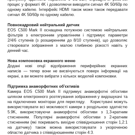
процес у форматі 4K і дозволяючи виводити сигнал 4K 50/60p по
одному кабелю. Інтерфейс HDMI також може також передавати
сигнал 4K 50/60p по одному кабелю.
Повнокадровий нейтральний датчик
EOS C500 Mark II оснащена потужною системою нейтральних
фільтрів з електронним управлінням і підтримує параметри
2/4/6 ступенів (з розширенням до 8/10 ступенів), що дозволяє
створювати зображення з малою глибиною різкості навіть у
денний час.
Нова компоновка екранного меню
Додані нові опції відображення периферійних екранних
написів — тепер вони не висвічуються поверх інформації на
екрані, а ви можете вибрати з кількох моделей компоновки.
Підтримка анаморфотних об'єктивів
Камера EOS C500 Mark II підтримує анаморфотні об'єктиви
шляхом електронного розтягування зображення у видошукачі та
на підключених моніторах для перегляду. Користувачі можуть
використовувати всі можливості камери з роздільною здатністю
5.9K, використовуючи анаморфотні об'єктиви з 1,3-кратним
стисненням. Популярні анаморфотні об'єктиви з 2-кратним
стисненням (які покривають вихідне співвідношення сторін 1,2:1
на датчику) також можна використовувати з укороченою
областю датчика з співвідношенням сторін 4:3.