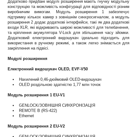
Додатково придбані модулі розширення мають гнучку модульну
конструкцію та можливість конфігурації для відповідності різним
виробничим вимогам. Модуль розширення 1 забезпечує
підтримку кількох камер з зовнішнім синхросигналом, а модуль
розширення 2 додає додаткові інтерфейси, такі як два додаткові
входи XLR, які відкривають широкі можливості для телебачення,
та кріплення акумулятора V-Lock для збільшення часу зйомки.
Додатковий електронний видошукач ідеально підходить для
використання в ручному режимі, а також легко знімається для
закріплення на підвісі.
Модулі розширення
Електронний видошукач OLED, EVF-V50
• Нахилений 0,46-дюймовий OLED-видошукач
• OLED роздільною здатністю 1,77 млн точок
Модуль розширення 1 EU-V1
• GENLOCK/ЗОВНІШНЯ СИНХРОНІЗАЦІЯ
• REMOTE B (RS-422)
• Ethernet
Модуль розширення 2 EU-V2
• GENLOCK/ЗОВНІШНЯ СИНХРОНІЗАЦІЯ